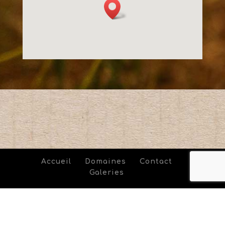
Accueil
Domaines
Contact
Galeries
LE NEZ DANS LE VERT /// Réalisation
Agence NikO
-
L'abus d'alcool est dangereux pour la santé, à