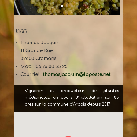
Contacts
Thomas Jacquin
11 Grande Rue
39600 Cramans
Mob. : 06 76 00 55 25
Courriel :
thomasjacquin@laposte.net
Vigneron et producteur de plantes
médicinales, en cours d’installation sur 88
ares sur la commune d’Arbois depuis 2017.