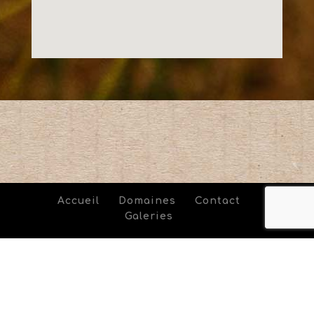
Accueil
Domaines
Contact
Galeries
LE NEZ DANS LE VERT /// Réalisation
Agence NikO
-
L'abus d'alcool est dangereux pour la santé, à
consommer avec modération